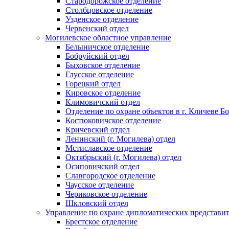
Стародорожское отделение
Столбцовское отделение
Узденское отделение
Червенский отдел
Могилевское областное управление
Белыничское отделение
Бобруйский отдел
Быховское отделение
Глусское отделение
Горецкий отдел
Кировское отделение
Климовичский отдел
Отделение по охране объектов в г. Кличеве Б
Костюковичское отделение
Кричевский отдел
Ленинский (г. Могилева) отдел
Мстиславское отделение
Октябрьский (г. Могилева) отдел
Осиповичский отдел
Славгородское отделение
Чаусское отделение
Чериковское отделение
Шкловский отдел
Управление по охране дипломатических представит
Брестское отделение