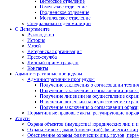
Витебское отделение
Гомельское отделение
Гродненское отделение
Могилевское отделение
Специальный отдел милиции
О Департаменте
Руководство
История
Музей
Ветеранская организация
Пресс-служба
Личный прием граждан
Контакты
Административные процедуры
Административные процедуры
Получение заключения о согласовании технич
Получение заключения о согласовании проек
Получение лицензии на осуществление охран
Изменение лицензии на осуществление охран
Получение заключения о согласовании образ
Нормативные правовые акты, регулирующие поряд
Услуги
Охрана объектов (имущества) юридических лиц и
Охрана жилых домов (помещений) физических лиц
Обеспечение охраны физических лиц, грузов, пере