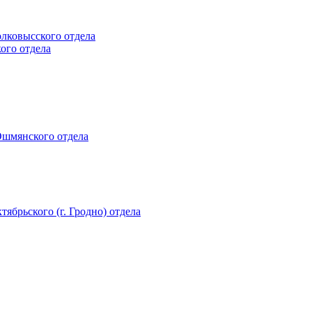
олковысского отдела
кого отдела
 Ошмянского отдела
тябрьского (г. Гродно) отдела