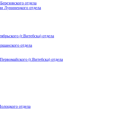
 Березовского отдела
чи Лунинецкого отдела
ябрьского (г.Витебска) отдела
Оршанского отдела
 Первомайского (г.Витебска) отдела
 Полоцкого отдела