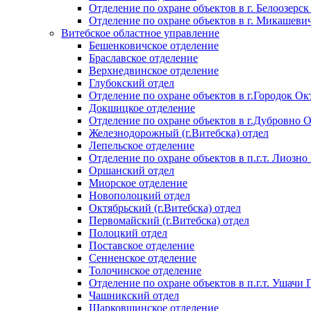
Отделение по охране объектов в г. Белоозерск
Отделение по охране объектов в г. Микашеви
Витебское областное управление
Бешенковичское отделение
Браславское отделение
Верхнедвинское отделение
Глубокский отдел
Отделение по охране объектов в г.Городок Окт
Докшицкое отделение
Отделение по охране объектов в г.Дубровно 
Железнодорожный (г.Витебска) отдел
Лепельское отделение
Отделение по охране объектов в п.г.т. Лиозно
Оршанский отдел
Миорское отделение
Новополоцкий отдел
Октябрьский (г.Витебска) отдел
Первомайский (г.Витебска) отдел
Полоцкий отдел
Поставское отделение
Сенненское отделение
Толочинское отделение
Отделение по охране объектов в п.г.т. Ушачи
Чашникский отдел
Шарковщинское отделение