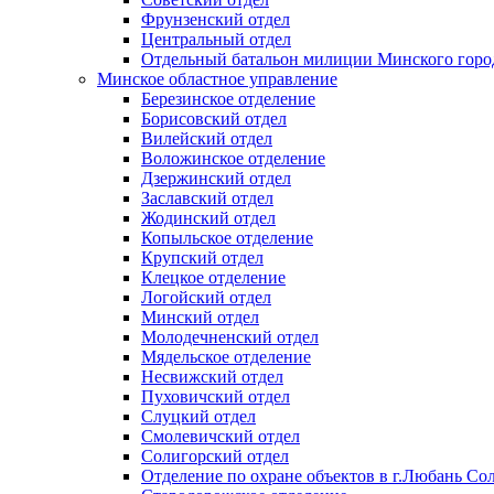
Фрунзенский отдел
Центральный отдел
Отдельный батальон милиции Минского горо
Минское областное управление
Березинское отделение
Борисовский отдел
Вилейский отдел
Воложинское отделение
Дзержинский отдел
Заславский отдел
Жодинский отдел
Копыльское отделение
Крупский отдел
Клецкое отделение
Логойский отдел
Минский отдел
Молодечненский отдел
Мядельское отделение
Несвижский отдел
Пуховичский отдел
Слуцкий отдел
Смолевичский отдел
Солигорский отдел
Отделение по охране объектов в г.Любань Со