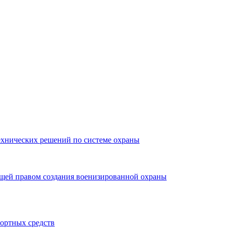
ехнических решений по системе охраны
ющей правом создания военизированной охраны
портных средств