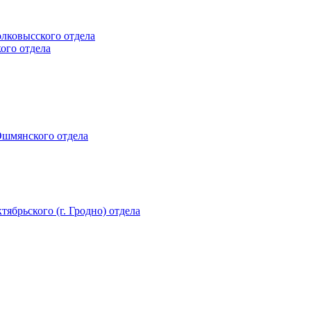
олковысского отдела
кого отдела
 Ошмянского отдела
тябрьского (г. Гродно) отдела