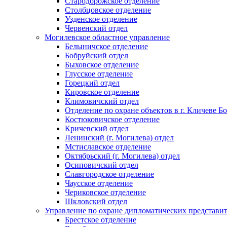
Стародорожское отделение
Столбцовское отделение
Узденское отделение
Червенский отдел
Могилевское областное управление
Белыничское отделение
Бобруйский отдел
Быховское отделение
Глусское отделение
Горецкий отдел
Кировское отделение
Климовичский отдел
Отделение по охране объектов в г. Кличеве Б
Костюковичское отделение
Кричевский отдел
Ленинский (г. Могилева) отдел
Мстиславское отделение
Октябрьский (г. Могилева) отдел
Осиповичский отдел
Славгородское отделение
Чаусское отделение
Чериковское отделение
Шкловский отдел
Управление по охране дипломатических представит
Брестское отделение