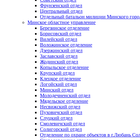
Фрунзенский отдел
Центральный отдел
Отдельный батальон милиции Минского горо
Минское областное управление
Березинское отделение
Борисовский отдел
Вилейский отдел
Воложинское отделение
Дзержинский отдел
Заславский отдел
Жодинский отдел
Копыльское отделение
Крупский отдел
Клецкое отделение
Логойский отдел
Минский отдел
Молодечненский отдел
Мядельское отделение
Несвижский отдел
Пуховичский отдел
Слуцкий отдел
Смолевичский отдел
Солигорский отдел
Отделение по охране объектов в г.Любань Со