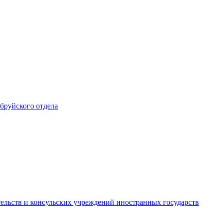
обруйского отдела
ельств и консульских учреждений иностранных государств