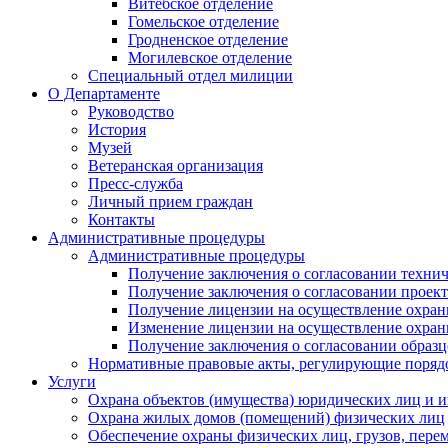
Витебское отделение
Гомельское отделение
Гродненское отделение
Могилевское отделение
Специальный отдел милиции
О Департаменте
Руководство
История
Музей
Ветеранская организация
Пресс-служба
Личный прием граждан
Контакты
Административные процедуры
Административные процедуры
Получение заключения о согласовании технич
Получение заключения о согласовании проек
Получение лицензии на осуществление охран
Изменение лицензии на осуществление охран
Получение заключения о согласовании образ
Нормативные правовые акты, регулирующие поряд
Услуги
Охрана объектов (имущества) юридических лиц и
Охрана жилых домов (помещений) физических лиц
Обеспечение охраны физических лиц, грузов, пере