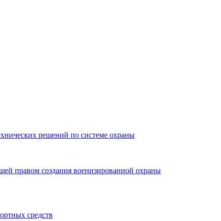
ехнических решений по системе охраны
ющей правом создания военизированной охраны
портных средств