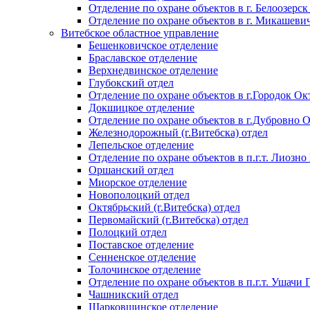
Отделение по охране объектов в г. Белоозерск
Отделение по охране объектов в г. Микашеви
Витебское областное управление
Бешенковичское отделение
Браславское отделение
Верхнедвинское отделение
Глубокский отдел
Отделение по охране объектов в г.Городок Окт
Докшицкое отделение
Отделение по охране объектов в г.Дубровно 
Железнодорожный (г.Витебска) отдел
Лепельское отделение
Отделение по охране объектов в п.г.т. Лиозно
Оршанский отдел
Миорское отделение
Новополоцкий отдел
Октябрьский (г.Витебска) отдел
Первомайский (г.Витебска) отдел
Полоцкий отдел
Поставское отделение
Сенненское отделение
Толочинское отделение
Отделение по охране объектов в п.г.т. Ушачи
Чашникский отдел
Шарковщинское отделение