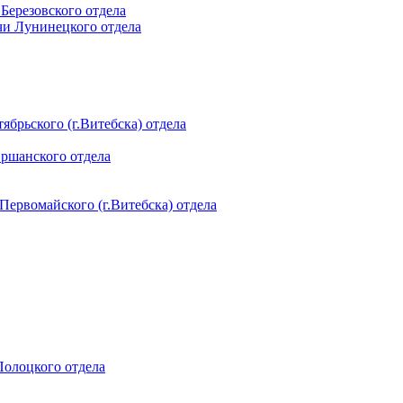
 Березовского отдела
чи Лунинецкого отдела
ябрьского (г.Витебска) отдела
Оршанского отдела
 Первомайского (г.Витебска) отдела
 Полоцкого отдела