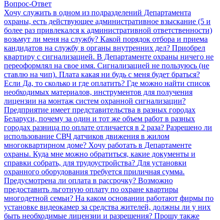
Вопрос-Ответ
Хочу служить в одном из подразделений Департамента
охраны, есть действующее административное взыскание (5 и
более раз привлекался к административной ответственности)
возьмут ли меня на службу?
Какой порядок отбора и приема
кандидатов на службу в органы внутренних дел?
Приобрел
квартиру с сигнализацией. В Департаменте охраны ничего не
переоформлял на свое имя. Сигнализацией не пользуюсь (не
ставлю на чип). Плата какая ни будь с меня будет браться?
Если Да, то сколько и где оплатить?
Где можно найти список
необходимых материалов, инструментов для получения
лицензии на монтаж систем охранной сигнализации?
Предприятие имеет представительства в разных городах
Беларуси, почему за один и тот же объем работ в разных
городах разница по оплате отличается в 2 раза?
Разрешено ли
использование СВЧ датчиков движения в жилом
многоквартирном доме?
Хочу работать в Департаменте
охраны. Куда мне можно обратиться, какие документы и
справки собрать, для трудоустройства?
Для установки
охранного оборудования требуется приличная сумма.
Предусмотрена ли оплата в рассрочку?
Возможно
предоставить льготную оплату по охране квартиры
многодетной семьи?
На каком основании работают фирмы по
установке видеокамер за средства жителей, должны ли у них
быть необходимые лицензии и разрешения? Прошу также