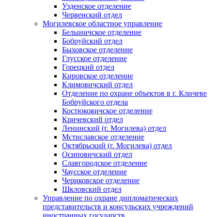
Узденское отделение
Червенский отдел
Могилевское областное управление
Белыничское отделение
Бобруйский отдел
Быховское отделение
Глусское отделение
Горецкий отдел
Кировское отделение
Климовичский отдел
Отделение по охране объектов в г. Кличеве
Бобруйского отдела
Костюковичское отделение
Кричевский отдел
Ленинский (г. Могилева) отдел
Мстиславское отделение
Октябрьский (г. Могилева) отдел
Осиповичский отдел
Славгородское отделение
Чаусское отделение
Чериковское отделение
Шкловский отдел
Управление по охране дипломатических
представительств и консульских учреждений
иностранных государств