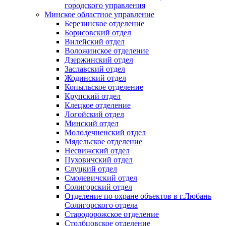
городского управления
Минское областное управление
Березинское отделение
Борисовский отдел
Вилейский отдел
Воложинское отделение
Дзержинский отдел
Заславский отдел
Жодинский отдел
Копыльское отделение
Крупский отдел
Клецкое отделение
Логойский отдел
Минский отдел
Молодечненский отдел
Мядельское отделение
Несвижский отдел
Пуховичский отдел
Слуцкий отдел
Смолевичский отдел
Солигорский отдел
Отделение по охране объектов в г.Любань
Солигорского отдела
Стародорожское отделение
Столбцовское отделение