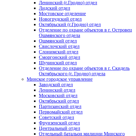
Ленинский (г.Гродно) отдел
Лидский отдел
Мостовское отделение
Новогрудский отдел
Октябрьский (г.Гродно) отдел
Отделение по охране объектов в г. Островец
Ошмянского отдела
Ошмянский отдел
Свислочский отдел
Слонимский отдел
Сморгонский отдел
Щучинский отдел
Отделение по охране объектов в г. Скидель
Октябрьского (г. Гродно) отдела
Минское городское управление
Заводской отдел
Ленинский отдел
Московский отдел
Октябрьский отдел
Партизанский отдел
Первомайский отдел
Советский отдел
Фрунзенский отдел
Центральный отдел
Отдельный батальон милиции Минского