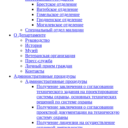
Брестское отделение
Витебское отделение
Гомельское отделение
Гродненское отделение
Могилевское отделение
Специальный отдел милиции
О Департаменте
Руководство
История
Музей
Ветеранская организация
Пресс-служба
Личный прием граждан
Контакты
Административные процедуры
Административные процедуры
Получение заключения о согласовании
технического задания на проектирование
системы охраны, основных технических
решений по системе охраны
Получение заключения о согласовании
проектной документации на техническую
систему охраны
Получение лицензии на осуществление
охранной деятельности