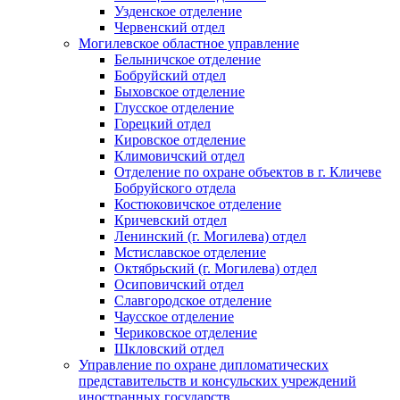
Узденское отделение
Червенский отдел
Могилевское областное управление
Белыничское отделение
Бобруйский отдел
Быховское отделение
Глусское отделение
Горецкий отдел
Кировское отделение
Климовичский отдел
Отделение по охране объектов в г. Кличеве
Бобруйского отдела
Костюковичское отделение
Кричевский отдел
Ленинский (г. Могилева) отдел
Мстиславское отделение
Октябрьский (г. Могилева) отдел
Осиповичский отдел
Славгородское отделение
Чаусское отделение
Чериковское отделение
Шкловский отдел
Управление по охране дипломатических
представительств и консульских учреждений
иностранных государств