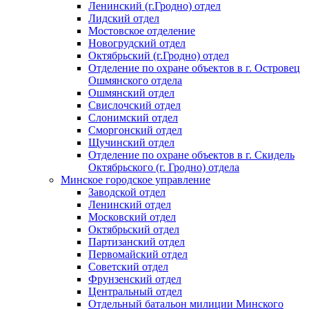
Ленинский (г.Гродно) отдел
Лидский отдел
Мостовское отделение
Новогрудский отдел
Октябрьский (г.Гродно) отдел
Отделение по охране объектов в г. Островец
Ошмянского отдела
Ошмянский отдел
Свислочский отдел
Слонимский отдел
Сморгонский отдел
Щучинский отдел
Отделение по охране объектов в г. Скидель
Октябрьского (г. Гродно) отдела
Минское городское управление
Заводской отдел
Ленинский отдел
Московский отдел
Октябрьский отдел
Партизанский отдел
Первомайский отдел
Советский отдел
Фрунзенский отдел
Центральный отдел
Отдельный батальон милиции Минского