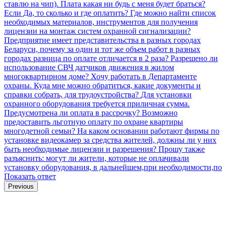
ставлю на чип). Плата какая ни будь с меня будет браться?
Если Да, то сколько и где оплатить?
Где можно найти список
необходимых материалов, инструментов для получения
лицензии на монтаж систем охранной сигнализации?
Предприятие имеет представительства в разных городах
Беларуси, почему за один и тот же объем работ в разных
городах разница по оплате отличается в 2 раза?
Разрешено ли
использование СВЧ датчиков движения в жилом
многоквартирном доме?
Хочу работать в Департаменте
охраны. Куда мне можно обратиться, какие документы и
справки собрать, для трудоустройства?
Для установки
охранного оборудования требуется приличная сумма.
Предусмотрена ли оплата в рассрочку?
Возможно
предоставить льготную оплату по охране квартиры
многодетной семьи?
На каком основании работают фирмы по
установке видеокамер за средства жителей, должны ли у них
быть необходимые лицензии и разрешения? Прошу также
разъяснить: могут ли жители, которые не оплачивали
установку оборудования, в дальнейшем,при необходимости,по
Показать ответ
Previous