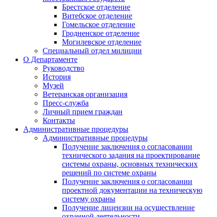
Брестское отделение
Витебское отделение
Гомельское отделение
Гродненское отделение
Могилевское отделение
Специальный отдел милиции
О Департаменте
Руководство
История
Музей
Ветеранская организация
Пресс-служба
Личный прием граждан
Контакты
Административные процедуры
Административные процедуры
Получение заключения о согласовании
технического задания на проектирование
системы охраны, основных технических
решений по системе охраны
Получение заключения о согласовании
проектной документации на техническую
систему охраны
Получение лицензии на осуществление
охранной деятельности