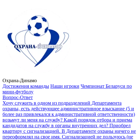
Охрана-Динамо
Достижения команды
Наши игроки
Чемпионат Беларуси по
мини-футболу
Вопрос-Ответ
Хочу служить в одном из подразделений Департамента
охраны, есть действующее административное взыскание (5 и
более раз привлекался к административной ответственности)
возьмут ли меня на службу?
Какой порядок отбора и приема
кандидатов на службу в органы внутренних дел?
Приобрел
квартиру с сигнализацией. В Департаменте охраны ничего не
переоформлял на свое имя. Сигнализацией не пользуюсь (не