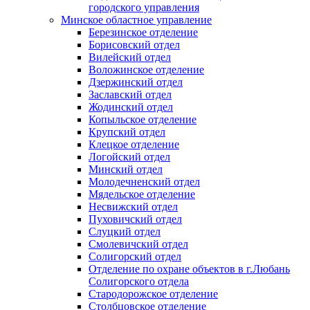
городского управления
Минское областное управление
Березинское отделение
Борисовский отдел
Вилейский отдел
Воложинское отделение
Дзержинский отдел
Заславский отдел
Жодинский отдел
Копыльское отделение
Крупский отдел
Клецкое отделение
Логойский отдел
Минский отдел
Молодечненский отдел
Мядельское отделение
Несвижский отдел
Пуховичский отдел
Слуцкий отдел
Смолевичский отдел
Солигорский отдел
Отделение по охране объектов в г.Любань
Солигорского отдела
Стародорожское отделение
Столбцовское отделение