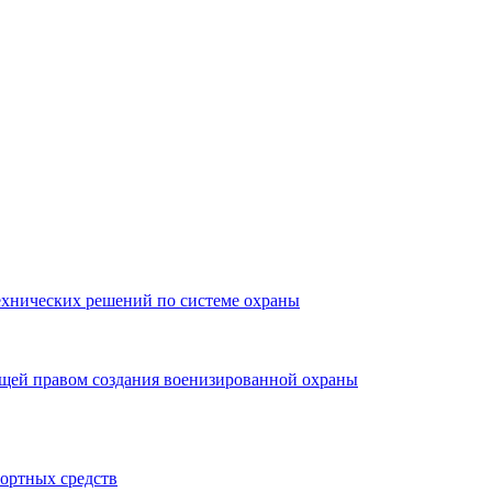
ехнических решений по системе охраны
ющей правом создания военизированной охраны
портных средств