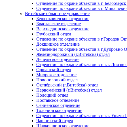
Отделение по охране объектов в г. Белоозерск
Отделение по охране объектов в г. Микашеви
Витебское областное управление
Бешенковичское отделение
Браславское отделение
Верхнедвинское отделение
Глубокский отдел
Отделение по охране объектов в г.Городок Окт
Докшицкое отделение
Отделение по охране объектов в г.Дубровно 
Железнодорожный (г.Витебска) отдел
Лепельское отделение
Отделение по охране объектов в п.г.т. Лиозно
Оршанский отдел
Миорское отделение
Новополоцкий отдел
Октябрьский (г.Витебска) отдел
Первомайский (г.Витебска) отдел
Полоцкий отдел
Поставское отделение
Сенненское отделение
Толочинское отделение
Отделение по охране объектов в п.г.т. Ушачи
Чашникский отдел
Шарковщинское отделение