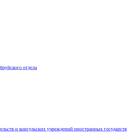
обруйского отдела
ельств и консульских учреждений иностранных государств