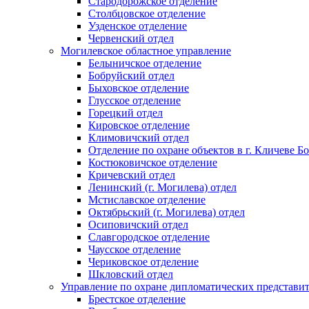
Стародорожское отделение
Столбцовское отделение
Узденское отделение
Червенский отдел
Могилевское областное управление
Белыничское отделение
Бобруйский отдел
Быховское отделение
Глусское отделение
Горецкий отдел
Кировское отделение
Климовичский отдел
Отделение по охране объектов в г. Кличеве Б
Костюковичское отделение
Кричевский отдел
Ленинский (г. Могилева) отдел
Мстиславское отделение
Октябрьский (г. Могилева) отдел
Осиповичский отдел
Славгородское отделение
Чаусское отделение
Чериковское отделение
Шкловский отдел
Управление по охране дипломатических представит
Брестское отделение