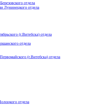
 Березовского отдела
чи Лунинецкого отдела
ябрьского (г.Витебска) отдела
Оршанского отдела
 Первомайского (г.Витебска) отдела
 Полоцкого отдела