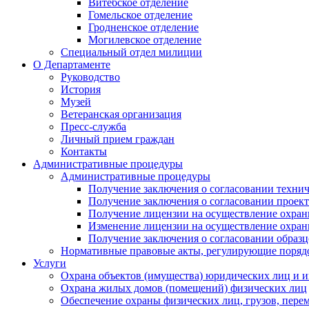
Витебское отделение
Гомельское отделение
Гродненское отделение
Могилевское отделение
Специальный отдел милиции
О Департаменте
Руководство
История
Музей
Ветеранская организация
Пресс-служба
Личный прием граждан
Контакты
Административные процедуры
Административные процедуры
Получение заключения о согласовании технич
Получение заключения о согласовании проек
Получение лицензии на осуществление охран
Изменение лицензии на осуществление охран
Получение заключения о согласовании образ
Нормативные правовые акты, регулирующие поряд
Услуги
Охрана объектов (имущества) юридических лиц и
Охрана жилых домов (помещений) физических лиц
Обеспечение охраны физических лиц, грузов, пере