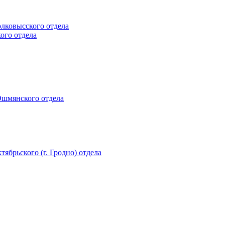
олковысского отдела
кого отдела
 Ошмянского отдела
тябрьского (г. Гродно) отдела