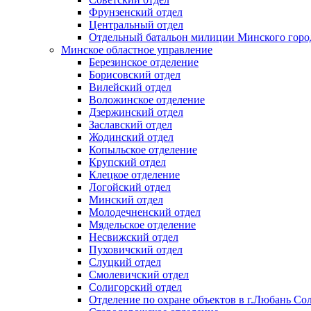
Фрунзенский отдел
Центральный отдел
Отдельный батальон милиции Минского горо
Минское областное управление
Березинское отделение
Борисовский отдел
Вилейский отдел
Воложинское отделение
Дзержинский отдел
Заславский отдел
Жодинский отдел
Копыльское отделение
Крупский отдел
Клецкое отделение
Логойский отдел
Минский отдел
Молодечненский отдел
Мядельское отделение
Несвижский отдел
Пуховичский отдел
Слуцкий отдел
Смолевичский отдел
Солигорский отдел
Отделение по охране объектов в г.Любань Со