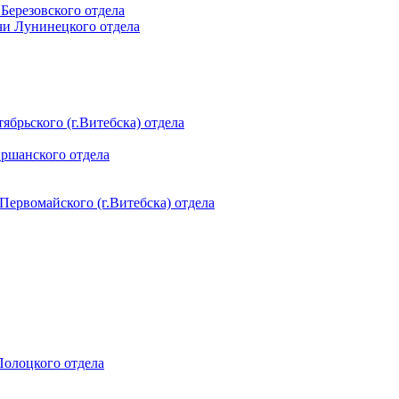
 Березовского отдела
чи Лунинецкого отдела
ябрьского (г.Витебска) отдела
Оршанского отдела
 Первомайского (г.Витебска) отдела
 Полоцкого отдела