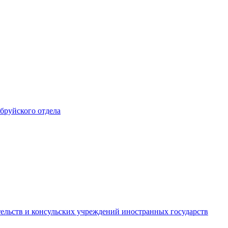
обруйского отдела
ельств и консульских учреждений иностранных государств