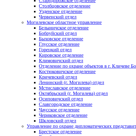
Стародорожское отделение
Столбцовское отделение
Узденское отделение
Червенский отдел
Могилевское областное управление
Белыничское отделение
Бобруйский отдел
Быховское отделение
Глусское отделение
Горецкий отдел
Кировское отделение
Климовичский отдел
Отделение по охране объектов в г. Кличеве Б
Костюковичское отделение
Кричевский отдел
Ленинский (г. Могилева) отдел
Мстиславское отделение
Октябрьский (г. Могилева) отдел
Осиповичский отдел
Славгородское отделение
Чаусское отделение
Чериковское отделение
Шкловский отдел
Управление по охране дипломатических представит
Брестское отделение