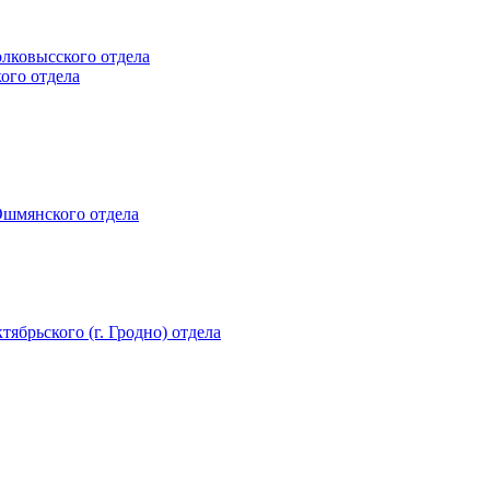
олковысского отдела
кого отдела
 Ошмянского отдела
тябрьского (г. Гродно) отдела