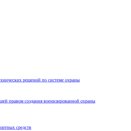
ехнических решений по системе охраны
ющей правом создания военизированной охраны
портных средств