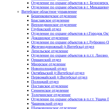
Отделение по охране объектов в г. Белоозерск
Отделение по охране объектов в г. Микашеви
Витебское областное управление
Бешенковичское отделение
Браславское отделение
Верхнедвинское отделение
Глубокский отдел
Отделение по охране объектов в г.Городок Окт
Докшицкое отделение
Отделение по охране объектов в г.Дубровно 
Железнодорожный (г.Витебска) отдел
Лепельское отделение
Отделение по охране объектов в п.г.т. Лиозно
Оршанский отдел
Миорское отделение
Новополоцкий отдел
Октябрьский (г.Витебска) отдел
Первомайский (г.Витебска) отдел
Полоцкий отдел
Поставское отделение
Сенненское отделение
Толочинское отделение
Отделение по охране объектов в п.г.т. Ушачи
Чашникский отдел
Шарковщинское отделение