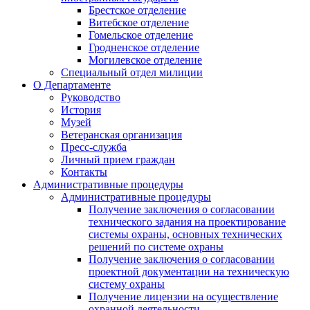
Брестское отделение
Витебское отделение
Гомельское отделение
Гродненское отделение
Могилевское отделение
Специальный отдел милиции
О Департаменте
Руководство
История
Музей
Ветеранская организация
Пресс-служба
Личный прием граждан
Контакты
Административные процедуры
Административные процедуры
Получение заключения о согласовании
технического задания на проектирование
системы охраны, основных технических
решений по системе охраны
Получение заключения о согласовании
проектной документации на техническую
систему охраны
Получение лицензии на осуществление
охранной деятельности