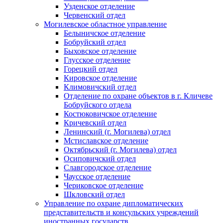
Узденское отделение
Червенский отдел
Могилевское областное управление
Белыничское отделение
Бобруйский отдел
Быховское отделение
Глусское отделение
Горецкий отдел
Кировское отделение
Климовичский отдел
Отделение по охране объектов в г. Кличеве
Бобруйского отдела
Костюковичское отделение
Кричевский отдел
Ленинский (г. Могилева) отдел
Мстиславское отделение
Октябрьский (г. Могилева) отдел
Осиповичский отдел
Славгородское отделение
Чаусское отделение
Чериковское отделение
Шкловский отдел
Управление по охране дипломатических
представительств и консульских учреждений
иностранных государств