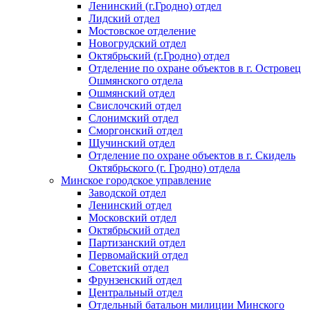
Ленинский (г.Гродно) отдел
Лидский отдел
Мостовское отделение
Новогрудский отдел
Октябрьский (г.Гродно) отдел
Отделение по охране объектов в г. Островец
Ошмянского отдела
Ошмянский отдел
Свислочский отдел
Слонимский отдел
Сморгонский отдел
Щучинский отдел
Отделение по охране объектов в г. Скидель
Октябрьского (г. Гродно) отдела
Минское городское управление
Заводской отдел
Ленинский отдел
Московский отдел
Октябрьский отдел
Партизанский отдел
Первомайский отдел
Советский отдел
Фрунзенский отдел
Центральный отдел
Отдельный батальон милиции Минского