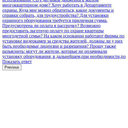
многоквартирном доме?
Хочу работать в Департаменте
охраны. Куда мне можно обратиться, какие документы и
справки собрать, для трудоустройства?
Для установки
охранного оборудования требуется приличная сумма.
Предусмотрена ли оплата в рассрочку?
Возможно
предоставить льготную оплату по охране квартиры
многодетной семьи?
На каком основании работают фирмы по
установке видеокамер за средства жителей, должны ли у них
быть необходимые лицензии и разрешения? Прошу также
разъяснить: могут ли жители, которые не оплачивали
установку оборудования, в дальнейшем,при необходимости,по
Показать ответ
Previous