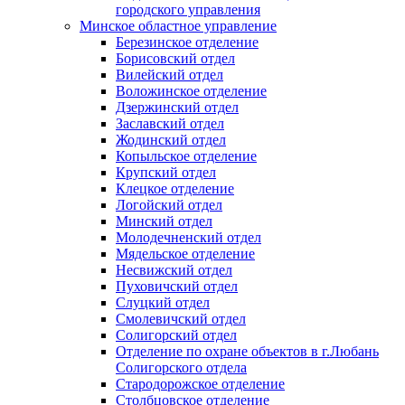
городского управления
Минское областное управление
Березинское отделение
Борисовский отдел
Вилейский отдел
Воложинское отделение
Дзержинский отдел
Заславский отдел
Жодинский отдел
Копыльское отделение
Крупский отдел
Клецкое отделение
Логойский отдел
Минский отдел
Молодечненский отдел
Мядельское отделение
Несвижский отдел
Пуховичский отдел
Слуцкий отдел
Смолевичский отдел
Солигорский отдел
Отделение по охране объектов в г.Любань
Солигорского отдела
Стародорожское отделение
Столбцовское отделение