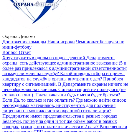
Охрана-Динамо
Достижения команды
Наши игроки
Чемпионат Беларуси по
мини-футболу
Вопрос-Ответ
Хочу служить в одном из подразделений Департамента
охраны, есть действующее административное взыскание (5 и
более раз привлекался к административной ответственности)
возьмут ли меня на службу?
Какой порядок отбора и приема
кандидатов на службу в органы внутренних дел?
Приобрел
квартиру с сигнализацией. В Департаменте охраны ничего не
переоформлял на свое имя. Сигнализацией не пользуюсь (не
ставлю на чип). Плата какая ни будь с меня будет браться?
Если Да, то сколько и где оплатить?
Где можно найти список
необходимых материалов, инструментов для получения
лицензии на монтаж систем охранной сигнализации?
Предприятие имеет представительства в разных городах
Беларуси, почему за один и тот же объем работ в разных
городах разница по оплате отличается в 2 раза?
Разрешено ли
использование СВЧ датчиков движения в жилом