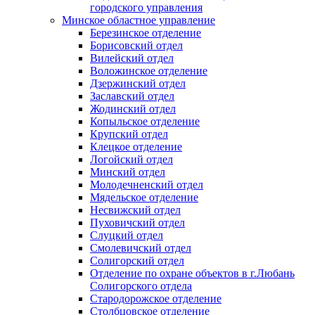
городского управления
Минское областное управление
Березинское отделение
Борисовский отдел
Вилейский отдел
Воложинское отделение
Дзержинский отдел
Заславский отдел
Жодинский отдел
Копыльское отделение
Крупский отдел
Клецкое отделение
Логойский отдел
Минский отдел
Молодечненский отдел
Мядельское отделение
Несвижский отдел
Пуховичский отдел
Слуцкий отдел
Смолевичский отдел
Солигорский отдел
Отделение по охране объектов в г.Любань
Солигорского отдела
Стародорожское отделение
Столбцовское отделение