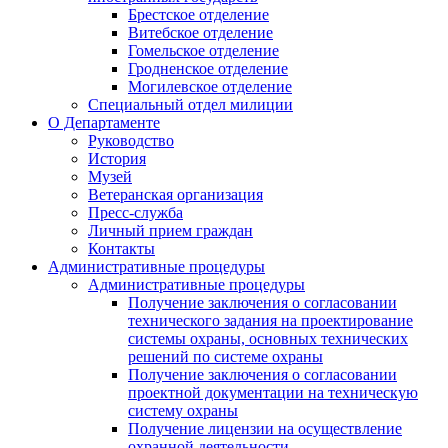
Брестское отделение
Витебское отделение
Гомельское отделение
Гродненское отделение
Могилевское отделение
Специальный отдел милиции
О Департаменте
Руководство
История
Музей
Ветеранская организация
Пресс-служба
Личный прием граждан
Контакты
Административные процедуры
Административные процедуры
Получение заключения о согласовании
технического задания на проектирование
системы охраны, основных технических
решений по системе охраны
Получение заключения о согласовании
проектной документации на техническую
систему охраны
Получение лицензии на осуществление
охранной деятельности