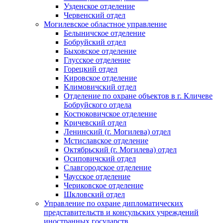
Узденское отделение
Червенский отдел
Могилевское областное управление
Белыничское отделение
Бобруйский отдел
Быховское отделение
Глусское отделение
Горецкий отдел
Кировское отделение
Климовичский отдел
Отделение по охране объектов в г. Кличеве
Бобруйского отдела
Костюковичское отделение
Кричевский отдел
Ленинский (г. Могилева) отдел
Мстиславское отделение
Октябрьский (г. Могилева) отдел
Осиповичский отдел
Славгородское отделение
Чаусское отделение
Чериковское отделение
Шкловский отдел
Управление по охране дипломатических
представительств и консульских учреждений
иностранных государств