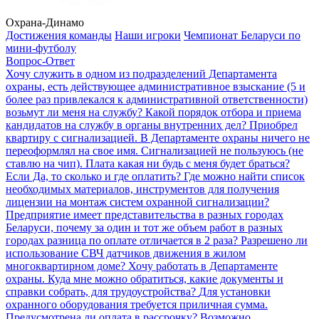
Охрана-Динамо
Достижения команды
Наши игроки
Чемпионат Беларуси по
мини-футболу
Вопрос-Ответ
Хочу служить в одном из подразделений Департамента
охраны, есть действующее административное взыскание (5 и
более раз привлекался к административной ответственности)
возьмут ли меня на службу?
Какой порядок отбора и приема
кандидатов на службу в органы внутренних дел?
Приобрел
квартиру с сигнализацией. В Департаменте охраны ничего не
переоформлял на свое имя. Сигнализацией не пользуюсь (не
ставлю на чип). Плата какая ни будь с меня будет браться?
Если Да, то сколько и где оплатить?
Где можно найти список
необходимых материалов, инструментов для получения
лицензии на монтаж систем охранной сигнализации?
Предприятие имеет представительства в разных городах
Беларуси, почему за один и тот же объем работ в разных
городах разница по оплате отличается в 2 раза?
Разрешено ли
использование СВЧ датчиков движения в жилом
многоквартирном доме?
Хочу работать в Департаменте
охраны. Куда мне можно обратиться, какие документы и
справки собрать, для трудоустройства?
Для установки
охранного оборудования требуется приличная сумма.
Предусмотрена ли оплата в рассрочку?
Возможно