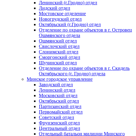
Ленинский (г.Гродно) отдел
Лидский отдел
Мостовское отделение
Новогрудский отдел
Октябрьский (г.Гродно) отдел
Отделение по охране объектов в г. Островец
Ошмянского отдела
Ошмянский отдел
Свислочский отдел
Слонимский отдел
Сморгонский отдел
Щучинский отдел
Отделение по охране объектов в г. Скидель
Октябрьского (г. Гродно) отдела
Минское городское управление
Заводской отдел
Ленинский отдел
Московский отдел
Октябрьский отдел
Партизанский отдел
Первомайский отдел
Советский отдел
Фрунзенский отдел
Центральный отдел
Отдельный батальон милиции Минского