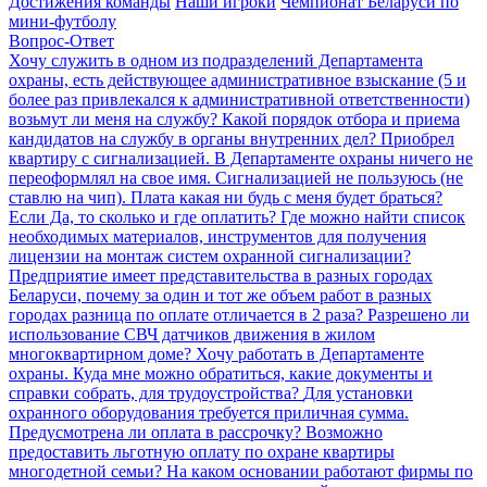
Достижения команды
Наши игроки
Чемпионат Беларуси по
мини-футболу
Вопрос-Ответ
Хочу служить в одном из подразделений Департамента
охраны, есть действующее административное взыскание (5 и
более раз привлекался к административной ответственности)
возьмут ли меня на службу?
Какой порядок отбора и приема
кандидатов на службу в органы внутренних дел?
Приобрел
квартиру с сигнализацией. В Департаменте охраны ничего не
переоформлял на свое имя. Сигнализацией не пользуюсь (не
ставлю на чип). Плата какая ни будь с меня будет браться?
Если Да, то сколько и где оплатить?
Где можно найти список
необходимых материалов, инструментов для получения
лицензии на монтаж систем охранной сигнализации?
Предприятие имеет представительства в разных городах
Беларуси, почему за один и тот же объем работ в разных
городах разница по оплате отличается в 2 раза?
Разрешено ли
использование СВЧ датчиков движения в жилом
многоквартирном доме?
Хочу работать в Департаменте
охраны. Куда мне можно обратиться, какие документы и
справки собрать, для трудоустройства?
Для установки
охранного оборудования требуется приличная сумма.
Предусмотрена ли оплата в рассрочку?
Возможно
предоставить льготную оплату по охране квартиры
многодетной семьи?
На каком основании работают фирмы по