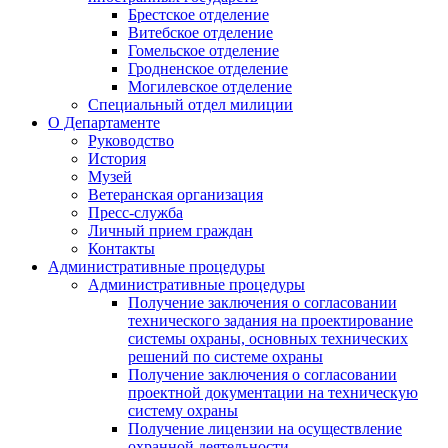
Брестское отделение
Витебское отделение
Гомельское отделение
Гродненское отделение
Могилевское отделение
Специальный отдел милиции
О Департаменте
Руководство
История
Музей
Ветеранская организация
Пресс-служба
Личный прием граждан
Контакты
Административные процедуры
Административные процедуры
Получение заключения о согласовании
технического задания на проектирование
системы охраны, основных технических
решений по системе охраны
Получение заключения о согласовании
проектной документации на техническую
систему охраны
Получение лицензии на осуществление
охранной деятельности