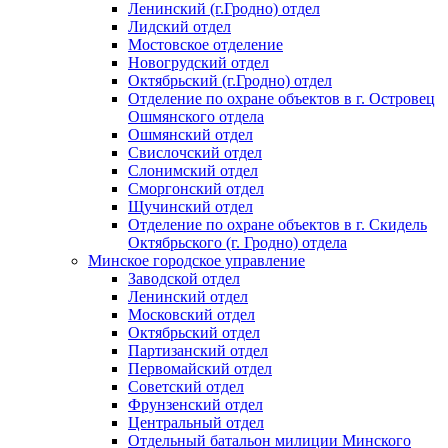
Ленинский (г.Гродно) отдел
Лидский отдел
Мостовское отделение
Новогрудский отдел
Октябрьский (г.Гродно) отдел
Отделение по охране объектов в г. Островец
Ошмянского отдела
Ошмянский отдел
Свислочский отдел
Слонимский отдел
Сморгонский отдел
Щучинский отдел
Отделение по охране объектов в г. Скидель
Октябрьского (г. Гродно) отдела
Минское городское управление
Заводской отдел
Ленинский отдел
Московский отдел
Октябрьский отдел
Партизанский отдел
Первомайский отдел
Советский отдел
Фрунзенский отдел
Центральный отдел
Отдельный батальон милиции Минского