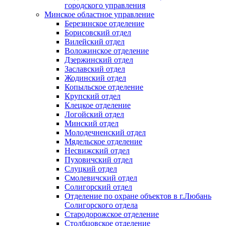
городского управления
Минское областное управление
Березинское отделение
Борисовский отдел
Вилейский отдел
Воложинское отделение
Дзержинский отдел
Заславский отдел
Жодинский отдел
Копыльское отделение
Крупский отдел
Клецкое отделение
Логойский отдел
Минский отдел
Молодечненский отдел
Мядельское отделение
Несвижский отдел
Пуховичский отдел
Слуцкий отдел
Смолевичский отдел
Солигорский отдел
Отделение по охране объектов в г.Любань
Солигорского отдела
Стародорожское отделение
Столбцовское отделение