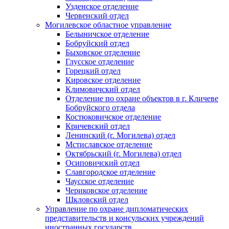
Узденское отделение
Червенский отдел
Могилевское областное управление
Белыничское отделение
Бобруйский отдел
Быховское отделение
Глусское отделение
Горецкий отдел
Кировское отделение
Климовичский отдел
Отделение по охране объектов в г. Кличеве
Бобруйского отдела
Костюковичское отделение
Кричевский отдел
Ленинский (г. Могилева) отдел
Мстиславское отделение
Октябрьский (г. Могилева) отдел
Осиповичский отдел
Славгородское отделение
Чаусское отделение
Чериковское отделение
Шкловский отдел
Управление по охране дипломатических
представительств и консульских учреждений
иностранных государств