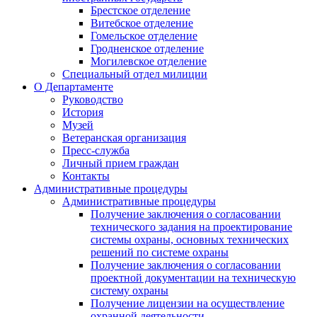
Брестское отделение
Витебское отделение
Гомельское отделение
Гродненское отделение
Могилевское отделение
Специальный отдел милиции
О Департаменте
Руководство
История
Музей
Ветеранская организация
Пресс-служба
Личный прием граждан
Контакты
Административные процедуры
Административные процедуры
Получение заключения о согласовании
технического задания на проектирование
системы охраны, основных технических
решений по системе охраны
Получение заключения о согласовании
проектной документации на техническую
систему охраны
Получение лицензии на осуществление
охранной деятельности