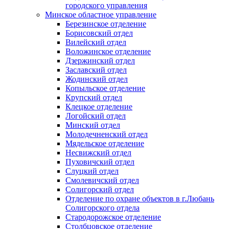
городского управления
Минское областное управление
Березинское отделение
Борисовский отдел
Вилейский отдел
Воложинское отделение
Дзержинский отдел
Заславский отдел
Жодинский отдел
Копыльское отделение
Крупский отдел
Клецкое отделение
Логойский отдел
Минский отдел
Молодечненский отдел
Мядельское отделение
Несвижский отдел
Пуховичский отдел
Слуцкий отдел
Смолевичский отдел
Солигорский отдел
Отделение по охране объектов в г.Любань
Солигорского отдела
Стародорожское отделение
Столбцовское отделение