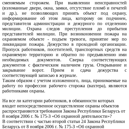
сменяемым сторожем. При выявлении неисправностей
(взломанные двери, окна, замки, отсутствие пломб и печатей
и др.), не позволяющих принять объект под охрану,
информирование об этом лица, которому он подчинен,
представителя администрации и дежурного по отделению
милиции. Охрана следов преступления до прибытия
представителей милиции. При возникновении пожара на
охраняемом объекте - подъем тревоги, принятие мер по
ликвидации пожара. Дежурство в проходной организации.
Пропуск работников, посетителей, транспортных средств на
охраняемую территорию и обратно по предъявлению ими
необходимых документов. Сверка соответствующих
документов с фактическим наличием груза. Открывание и
закрывание ворот. Прием и сдача дежурства с
соответствующей записью в журнале.
Таким образом с учетом изложенного, лица, принимаемые на
работу по профессии рабочего сторожа (вахтера), являются
работниками охраны.
На все ли категории работников, в обязанности которых
входит непосредственное осуществление охраны объектов
распространяются требования Закона Республики Беларусь от
8 ноября 2006 г. № 175-З «Об охранной деятельности»?
В соответствии с частью второй статьи 24 Закона Республики
Беларусь от 8 ноября 2006 г. № 175-З «Об охранной