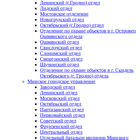
Ленинский (г.Гродно) отдел
Лидский отдел
Мостовское отделение
Новогрудский отдел
Октябрьский (г.Гродно) отдел
Отделение по охране объектов в г. Островец
Ошмянского отдела
Ошмянский отдел
Свислочский отдел
Слонимский отдел
Сморгонский отдел
Щучинский отдел
Отделение по охране объектов в г. Скидель
Октябрьского (г. Гродно) отдела
Минское городское управление
Заводской отдел
Ленинский отдел
Московский отдел
Октябрьский отдел
Партизанский отдел
Первомайский отдел
Советский отдел
Фрунзенский отдел
Центральный отдел
Отдельный батальон милиции Минского