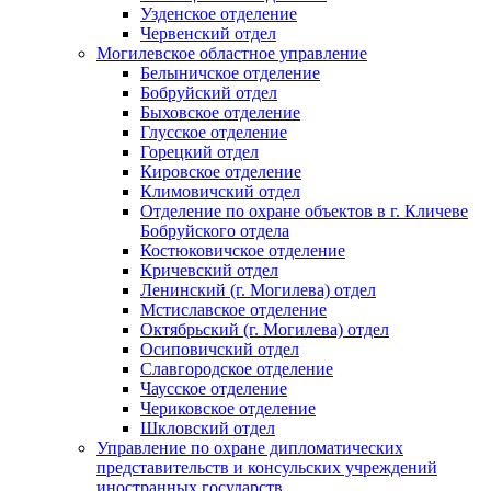
Узденское отделение
Червенский отдел
Могилевское областное управление
Белыничское отделение
Бобруйский отдел
Быховское отделение
Глусское отделение
Горецкий отдел
Кировское отделение
Климовичский отдел
Отделение по охране объектов в г. Кличеве
Бобруйского отдела
Костюковичское отделение
Кричевский отдел
Ленинский (г. Могилева) отдел
Мстиславское отделение
Октябрьский (г. Могилева) отдел
Осиповичский отдел
Славгородское отделение
Чаусское отделение
Чериковское отделение
Шкловский отдел
Управление по охране дипломатических
представительств и консульских учреждений
иностранных государств