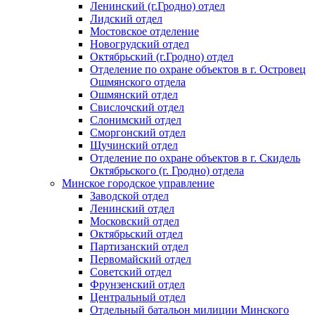
Ленинский (г.Гродно) отдел
Лидский отдел
Мостовское отделение
Новогрудский отдел
Октябрьский (г.Гродно) отдел
Отделение по охране объектов в г. Островец
Ошмянского отдела
Ошмянский отдел
Свислочский отдел
Слонимский отдел
Сморгонский отдел
Щучинский отдел
Отделение по охране объектов в г. Скидель
Октябрьского (г. Гродно) отдела
Минское городское управление
Заводской отдел
Ленинский отдел
Московский отдел
Октябрьский отдел
Партизанский отдел
Первомайский отдел
Советский отдел
Фрунзенский отдел
Центральный отдел
Отдельный батальон милиции Минского