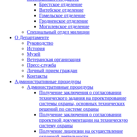
Брестское отделение
Витебское отделение
Гомельское отделение
Гродненское отделение
Могилевское отделение
Специальный отдел милиции
О Департаменте
Руководство
История
Музей
Ветеранская организация
Пресс-служба
Личный прием граждан
Контакты
Административные процедуры
Административные процедуры
Получение заключения о согласовании
технического задания на проектирование
системы охраны, основных технических
решений по системе охраны
Получение заключения о согласовании
проектной документации на техническую
систему охраны
Получение лицензии на осуществление
охранной деятельности