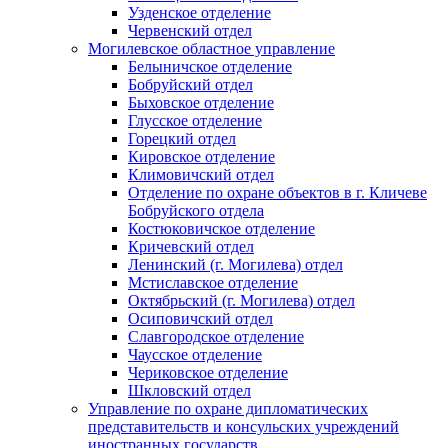
Узденское отделение
Червенский отдел
Могилевское областное управление
Белыничское отделение
Бобруйский отдел
Быховское отделение
Глусское отделение
Горецкий отдел
Кировское отделение
Климовичский отдел
Отделение по охране объектов в г. Кличеве
Бобруйского отдела
Костюковичское отделение
Кричевский отдел
Ленинский (г. Могилева) отдел
Мстиславское отделение
Октябрьский (г. Могилева) отдел
Осиповичский отдел
Славгородское отделение
Чаусское отделение
Чериковское отделение
Шкловский отдел
Управление по охране дипломатических
представительств и консульских учреждений
иностранных государств