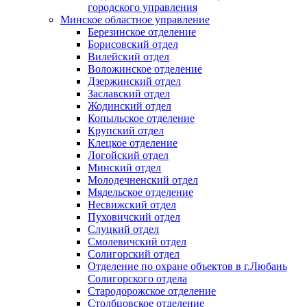
городского управления
Минское областное управление
Березинское отделение
Борисовский отдел
Вилейский отдел
Воложинское отделение
Дзержинский отдел
Заславский отдел
Жодинский отдел
Копыльское отделение
Крупский отдел
Клецкое отделение
Логойский отдел
Минский отдел
Молодечненский отдел
Мядельское отделение
Несвижский отдел
Пуховичский отдел
Слуцкий отдел
Смолевичский отдел
Солигорский отдел
Отделение по охране объектов в г.Любань
Солигорского отдела
Стародорожское отделение
Столбцовское отделение