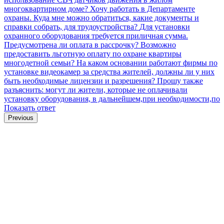
многоквартирном доме?
Хочу работать в Департаменте
охраны. Куда мне можно обратиться, какие документы и
справки собрать, для трудоустройства?
Для установки
охранного оборудования требуется приличная сумма.
Предусмотрена ли оплата в рассрочку?
Возможно
предоставить льготную оплату по охране квартиры
многодетной семьи?
На каком основании работают фирмы по
установке видеокамер за средства жителей, должны ли у них
быть необходимые лицензии и разрешения? Прошу также
разъяснить: могут ли жители, которые не оплачивали
установку оборудования, в дальнейшем,при необходимости,по
Показать ответ
Previous