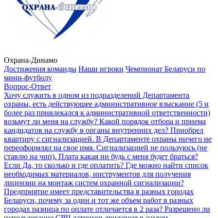
Охрана-Динамо
Достижения команды
Наши игроки
Чемпионат Беларуси по
мини-футболу
Вопрос-Ответ
Хочу служить в одном из подразделений Департамента
охраны, есть действующее административное взыскание (5 и
более раз привлекался к административной ответственности)
возьмут ли меня на службу?
Какой порядок отбора и приема
кандидатов на службу в органы внутренних дел?
Приобрел
квартиру с сигнализацией. В Департаменте охраны ничего не
переоформлял на свое имя. Сигнализацией не пользуюсь (не
ставлю на чип). Плата какая ни будь с меня будет браться?
Если Да, то сколько и где оплатить?
Где можно найти список
необходимых материалов, инструментов для получения
лицензии на монтаж систем охранной сигнализации?
Предприятие имеет представительства в разных городах
Беларуси, почему за один и тот же объем работ в разных
городах разница по оплате отличается в 2 раза?
Разрешено ли
использование СВЧ датчиков движения в жилом