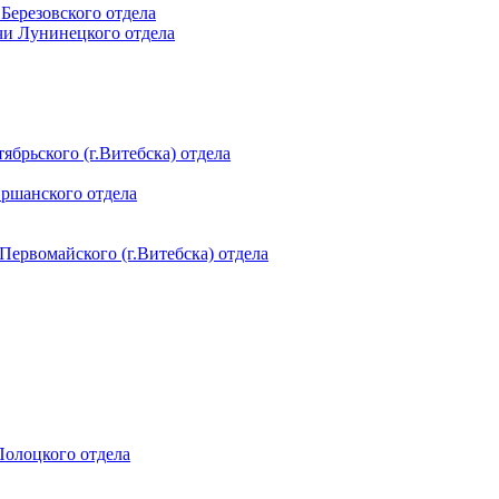
 Березовского отдела
чи Лунинецкого отдела
ябрьского (г.Витебска) отдела
Оршанского отдела
 Первомайского (г.Витебска) отдела
 Полоцкого отдела