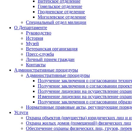
Витебское отделение
Гомельское отделение
Гродненское отделение
Могилевское отделение
Специальный отдел милиции
О Департаменте
Руководство
История
Музей
Ветеранская организация
Пресс-служба
Личный прием граждан
Контакты
Административные процедуры
Административные процедуры
Получение заключения о согласовании технич
Получение заключения о согласовании проек
Получение лицензии на осуществление охран
Изменение лицензии на осуществление охран
Получение заключения о согласовании образ
Нормативные правовые акты, регулирующие поряд
Услуги
Охрана объектов (имущества) юридических лиц и
Охрана жилых домов (помещений) физических лиц
Обеспечение охраны физических лиц, грузов, пере