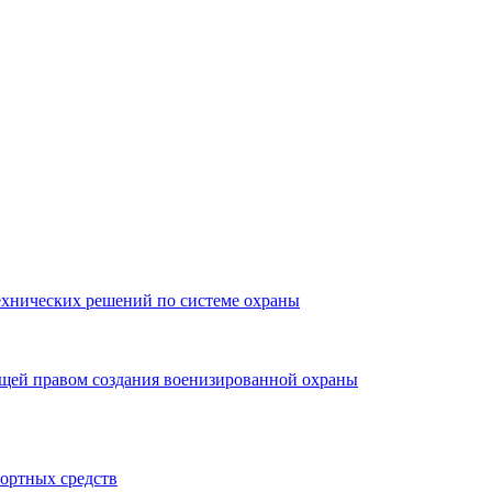
ехнических решений по системе охраны
ющей правом создания военизированной охраны
портных средств