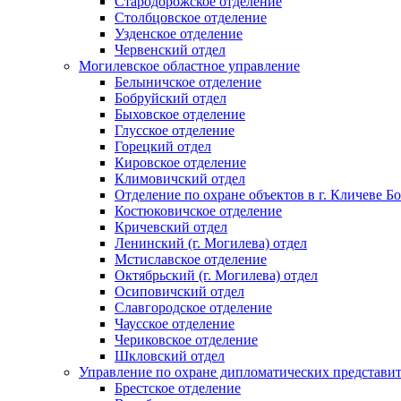
Стародорожское отделение
Столбцовское отделение
Узденское отделение
Червенский отдел
Могилевское областное управление
Белыничское отделение
Бобруйский отдел
Быховское отделение
Глусское отделение
Горецкий отдел
Кировское отделение
Климовичский отдел
Отделение по охране объектов в г. Кличеве Б
Костюковичское отделение
Кричевский отдел
Ленинский (г. Могилева) отдел
Мстиславское отделение
Октябрьский (г. Могилева) отдел
Осиповичский отдел
Славгородское отделение
Чаусское отделение
Чериковское отделение
Шкловский отдел
Управление по охране дипломатических представит
Брестское отделение