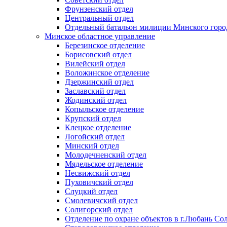
Фрунзенский отдел
Центральный отдел
Отдельный батальон милиции Минского горо
Минское областное управление
Березинское отделение
Борисовский отдел
Вилейский отдел
Воложинское отделение
Дзержинский отдел
Заславский отдел
Жодинский отдел
Копыльское отделение
Крупский отдел
Клецкое отделение
Логойский отдел
Минский отдел
Молодечненский отдел
Мядельское отделение
Несвижский отдел
Пуховичский отдел
Слуцкий отдел
Смолевичский отдел
Солигорский отдел
Отделение по охране объектов в г.Любань Со