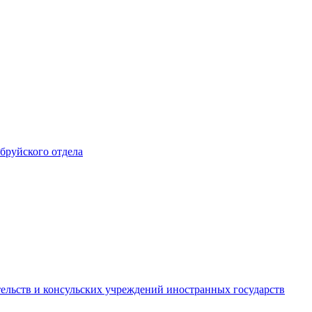
обруйского отдела
ельств и консульских учреждений иностранных государств