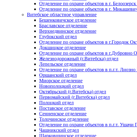
Отделение по охране объектов в г. Белоозерск
Отделение по охране объектов в г. Микашеви
Витебское областное управление
Бешенковичское отделение
Браславское отделение
Верхнедвинское отделение
Глубокский отдел
Отделение по охране объектов в г.Городок Окт
Докшицкое отделение
Отделение по охране объектов в г.Дубровно 
Железнодорожный (г.Витебска) отдел
Лепельское отделение
Отделение по охране объектов в п.г.т. Лиозно
Оршанский отдел
Миорское отделение
Новополоцкий отдел
Октябрьский (г.Витебска) отдел
Первомайский (г.Витебска) отдел
Полоцкий отдел
Поставское отделение
Сенненское отделение
Толочинское отделение
Отделение по охране объектов в п.г.т. Ушачи
Чашникский отдел
Шарковщинское отделение