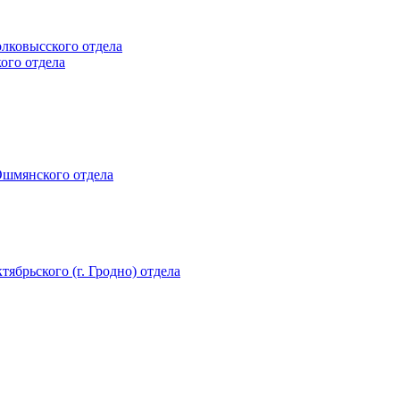
олковысского отдела
кого отдела
 Ошмянского отдела
тябрьского (г. Гродно) отдела